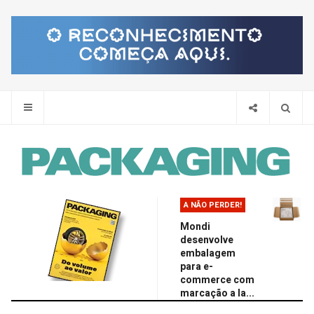
Pes
A NÃO PERDER!
Mondi
desenvolve
embalagem
para e-
commerce com
marcação a la...