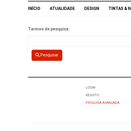
INÍCIO
ATUALIDADE
DESIGN
TINTAS & 
Formulário de pesquisa
Termos de pesquisa:
Pesquisar
LOGIN
REGISTO
PESQUISA AVANÇADA