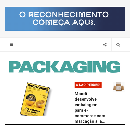
Pes
A NÃO PERDER!
Mondi
desenvolve
embalagem
para e-
commerce com
marcação a la...