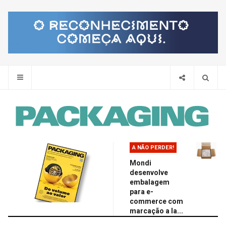
Pes
A NÃO PERDER!
Mondi
desenvolve
embalagem
para e-
commerce com
marcação a la...