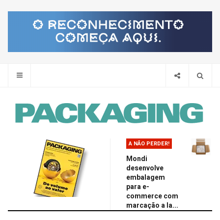
Pes
A NÃO PERDER!
Mondi
desenvolve
embalagem
para e-
commerce com
marcação a la...