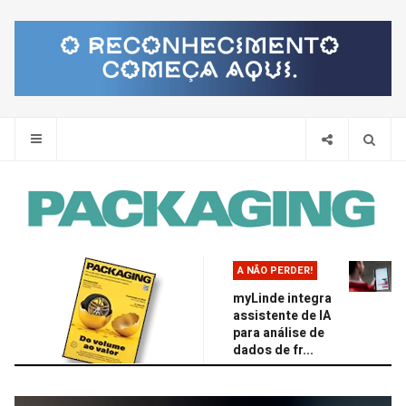
Pes
A NÃO PERDER!
myLinde integra
assistente de IA
para análise de
dados de fr...