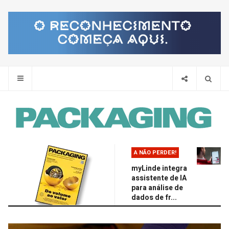
Pes
A NÃO PERDER!
myLinde integra
assistente de IA
para análise de
dados de fr...