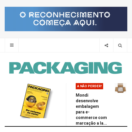
Pes
A NÃO PERDER!
Mondi
desenvolve
embalagem
para e-
commerce com
marcação a la...