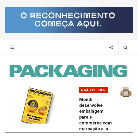
Pes
A NÃO PERDER!
Mondi
desenvolve
embalagem
para e-
commerce com
marcação a la...