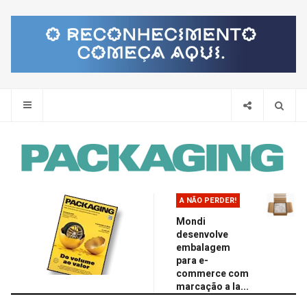
Pes
A NÃO PERDER!
Mondi
desenvolve
embalagem
para e-
commerce com
marcação a la...