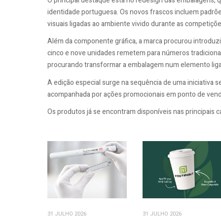
O principal destaque está no redesign das embalagens, 
identidade portuguesa. Os novos frascos incluem padrões
visuais ligadas ao ambiente vivido durante as competiçõe
Além da componente gráfica, a marca procurou introduzi
cinco e nove unidades remetem para números tradicion
procurando transformar a embalagem num elemento ligad
A edição especial surge na sequência de uma iniciativa 
acompanhada por ações promocionais em ponto de venda, 
Os produtos já se encontram disponíveis nas principais c
31 JULHO 2026
31 JULHO 2026