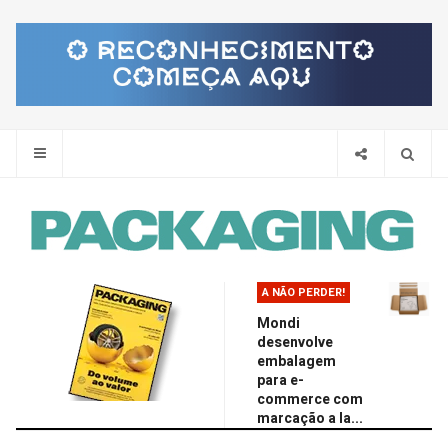
Pes
A NÃO PERDER!
Mondi
desenvolve
embalagem
para e-
commerce com
marcação a la...