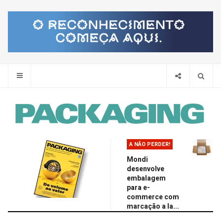
Pes
A NÃO PERDER!
Mondi
desenvolve
embalagem
para e-
commerce com
marcação a la...