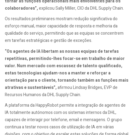
tornar as funções operacionais mais envolventes para os
colaboradores”,
explicou Sally Miller, CIO da DHL Supply Chain.
Os resultados preliminares mostram redução significativa do
esforço manual, maior capacidade de resposta e melhoria da
qualidade do serviço, permitindo que as equipas se concentrem
em tarefas estratégicas e gestão de exceções.
“Os agentes de IA libertam as nossas equipas de tarefas
repetitivas, permitindo-lhes focar-se em trabalho de maior
valor. Num mercado com escassez de talento qualificado,
estas tecnologias ajudam-nos a manter e reforçar a
orientação para o cliente, tornando também as funções mais
atrativas e sustentáveis”,
afirmou Lindsay Bridges, EVP de
Recursos Humanos da DHL Supply Chain.
A plataforma da HappyRobot permite a integração de agentes de
IA totalmente autónomos com os sistemas internos da DHL,
capazes de interagir por telefone, email e mensagens. O grupo
continua a testar novos casos de utilização de IA em várias
divisões, com o objetivo de escalar estas soluções de forma global.